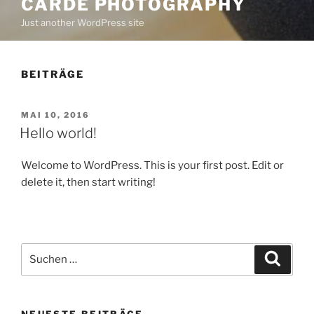
CARDE PHOTOGRAPHY
Just another WordPress site
BEITRÄGE
VERÖFFENTLICHT
MAI 10, 2016
AM
Hello world!
Welcome to WordPress. This is your first post. Edit or
delete it, then start writing!
Suchen
Suche
nach:
NEUESTE BEITRÄGE