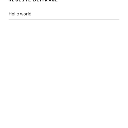
Hello world!
NEUESTE KOMMENTARE
ARCHIV
Mai 2016
KATEGORIEN
Uncategorized